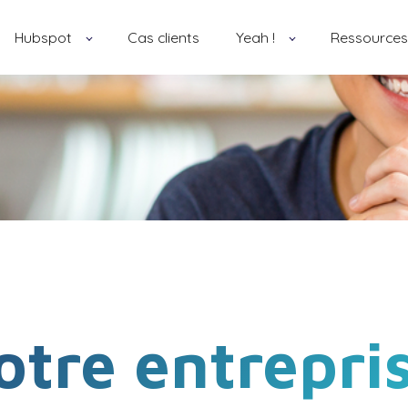
Hubspot
Cas clients
Yeah !
Ressources
tre entrepris