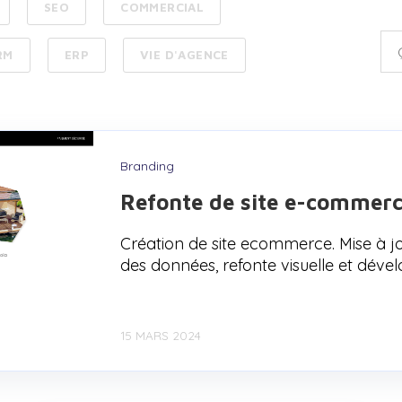
SEO
COMMERCIAL
RM
ERP
VIE D'AGENCE
Branding
Refonte de site e-commerc
Création de site ecommerce. Mise à jo
des données, refonte visuelle et dév
15 MARS 2024