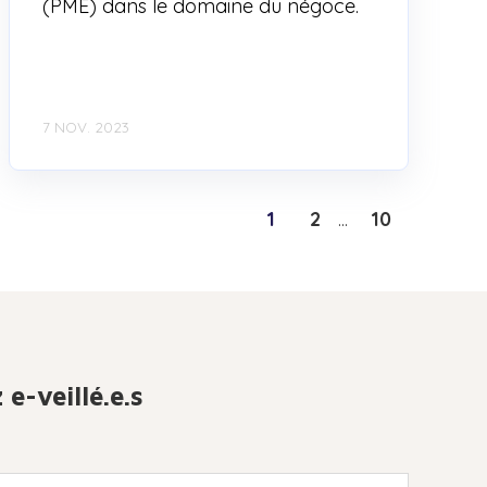
(PME) dans le domaine du négoce.
7 NOV. 2023
1
2
...
10
 e-veillé.e.s