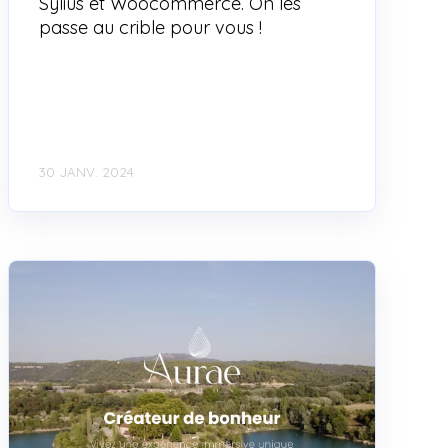
Sylius et Woocommerce. On les
passe au crible pour vous !
30 JANV. 2024